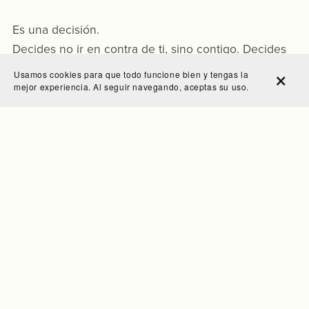
Es una decisión.
Decides no ir en contra de ti, sino contigo. Decides
no esconder, sino escuchar lo que tu piel necesita.
Usamos cookies para que todo funcione bien y tengas la
Decides sentir, no simular.
mejor experiencia. Al seguir navegando, aceptas su uso.
Slow beauty es verte bien porque te sientes en
paz.
La belleza que nace del bienestar es la que más
dura.
Y tú puedes crearla. En calma.
Y eso se puede aprender. Paso a paso. A tu ritmo.
✨ ¿Te animas?
El curso ya está disponible. Puedes
empezarlo ahora