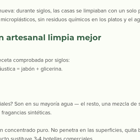
 nueva: durante siglos, las casas se limpiaban con un sol
 microplásticos, sin residuos químicos en los platos y el a
n artesanal limpia mejor
receta comprobada por siglos:
ustica = jabón + glicerina.
ales? Son en su mayoría agua — el resto, una mezcla de s
fragancias sintéticas.
n concentrado puro. No penetra en las superficies, quita b
cto sustituye 3-4 botellas comerciales.